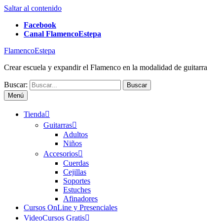
Saltar al contenido
Facebook
Canal FlamencoEstepa
FlamencoEstepa
Crear escuela y expandir el Flamenco en la modalidad de guitarra
Buscar:
Menú
Tienda
Guitarras
Adultos
Niños
Accesorios
Cuerdas
Cejillas
Soportes
Estuches
Afinadores
Cursos OnLine y Presenciales
VideoCursos Gratis