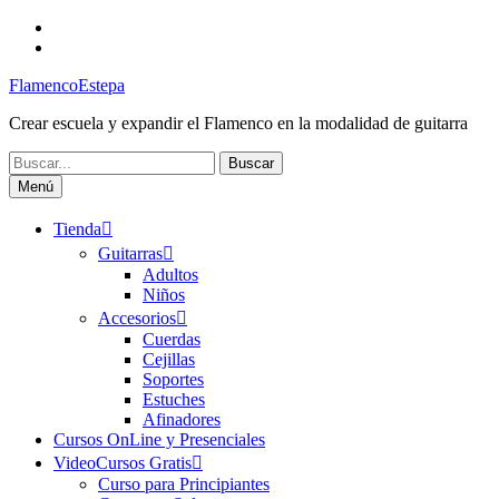
Saltar
Facebook
al
Canal
contenido
FlamencoEstepa
FlamencoEstepa
Crear escuela y expandir el Flamenco en la modalidad de guitarra
Buscar:
Menú
Tienda
Guitarras
Adultos
Niños
Accesorios
Cuerdas
Cejillas
Soportes
Estuches
Afinadores
Cursos OnLine y Presenciales
VideoCursos Gratis
Curso para Principiantes