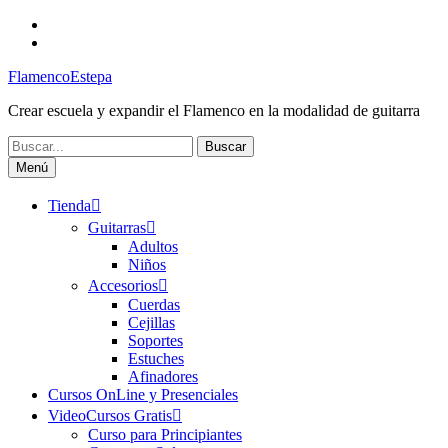
Saltar
Facebook
al
Canal
contenido
FlamencoEstepa
FlamencoEstepa
Crear escuela y expandir el Flamenco en la modalidad de guitarra
Buscar:
Menú
Tienda
Guitarras
Adultos
Niños
Accesorios
Cuerdas
Cejillas
Soportes
Estuches
Afinadores
Cursos OnLine y Presenciales
VideoCursos Gratis
Curso para Principiantes