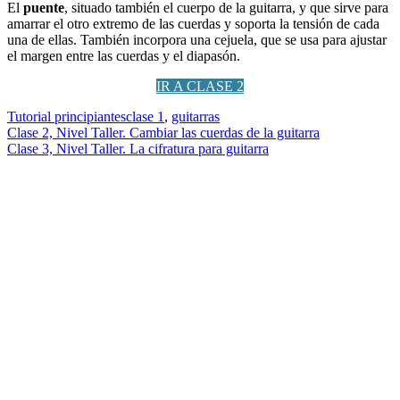
El
puente
, situado también el cuerpo de la guitarra, y que sirve para
amarrar el otro extremo de las cuerdas y soporta la tensión de cada
una de ellas. También incorpora una cejuela, que se usa para ajustar
el margen entre las cuerdas y el diapasón.
IR A CLASE 2
Tutorial principiantes
clase 1
,
guitarras
Navegación
Clase 2, Nivel Taller. Cambiar las cuerdas de la guitarra
Clase 3, Nivel Taller. La cifratura para guitarra
de
entradas