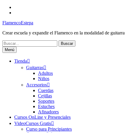
Saltar
Facebook
al
Canal
contenido
FlamencoEstepa
FlamencoEstepa
Crear escuela y expandir el Flamenco en la modalidad de guitarra
Buscar:
Menú
Tienda
Guitarras
Adultos
Niños
Accesorios
Cuerdas
Cejillas
Soportes
Estuches
Afinadores
Cursos OnLine y Presenciales
VideoCursos Gratis
Curso para Principiantes