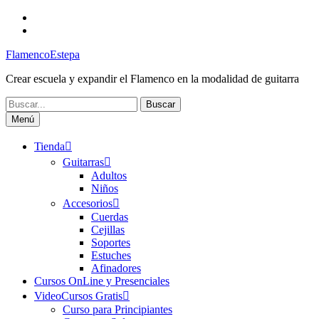
Saltar
Facebook
al
Canal
contenido
FlamencoEstepa
FlamencoEstepa
Crear escuela y expandir el Flamenco en la modalidad de guitarra
Buscar:
Menú
Tienda
Guitarras
Adultos
Niños
Accesorios
Cuerdas
Cejillas
Soportes
Estuches
Afinadores
Cursos OnLine y Presenciales
VideoCursos Gratis
Curso para Principiantes