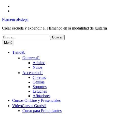
Saltar
Facebook
al
Canal
contenido
FlamencoEstepa
FlamencoEstepa
Crear escuela y expandir el Flamenco en la modalidad de guitarra
Buscar:
Menú
Tienda
Guitarras
Adultos
Niños
Accesorios
Cuerdas
Cejillas
Soportes
Estuches
Afinadores
Cursos OnLine y Presenciales
VideoCursos Gratis
Curso para Principiantes