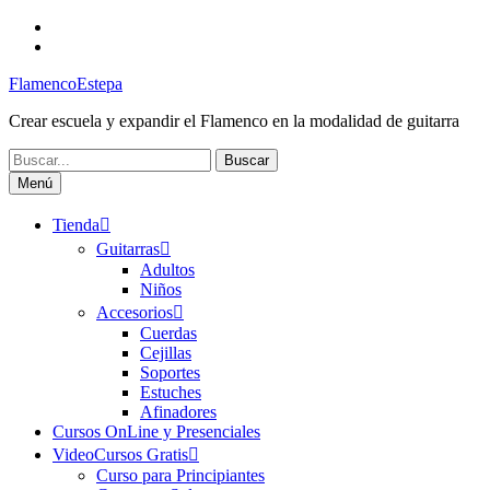
Saltar
Facebook
al
Canal
contenido
FlamencoEstepa
FlamencoEstepa
Crear escuela y expandir el Flamenco en la modalidad de guitarra
Buscar:
Menú
Tienda
Guitarras
Adultos
Niños
Accesorios
Cuerdas
Cejillas
Soportes
Estuches
Afinadores
Cursos OnLine y Presenciales
VideoCursos Gratis
Curso para Principiantes