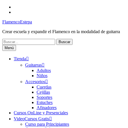
Saltar
Facebook
al
Canal
contenido
FlamencoEstepa
FlamencoEstepa
Crear escuela y expandir el Flamenco en la modalidad de guitarra
Buscar:
Menú
Tienda
Guitarras
Adultos
Niños
Accesorios
Cuerdas
Cejillas
Soportes
Estuches
Afinadores
Cursos OnLine y Presenciales
VideoCursos Gratis
Curso para Principiantes