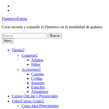
Saltar
Facebook
al
Canal
contenido
FlamencoEstepa
FlamencoEstepa
Crear escuela y expandir el Flamenco en la modalidad de guitarra
Buscar:
Menú
Tienda
Guitarras
Adultos
Niños
Accesorios
Cuerdas
Cejillas
Soportes
Estuches
Afinadores
Cursos OnLine y Presenciales
VideoCursos Gratis
Curso para Principiantes