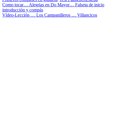
Navegación
Como tocar… Alegrias en Do Mayor… Falseta de inicio
introducción y compás
de
Vídeo-Lección … Los Campanilleros … Villancicos
entradas