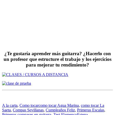
¿Te gustaría aprender más guitarra? ¿Hacerlo con
un profesor que estructure el trabajo y los ejercicios
para mejorar tu rendimiento?
A la carta
,
Como tocar
como tocar Agua Marina
,
como tocar La
Saeta
,
Compas Sevillanas
,
Cumpleaños Feliz
,
Primeras Escalas
,
Primeros compases en guitarra
,
Test FlamencoEstepa