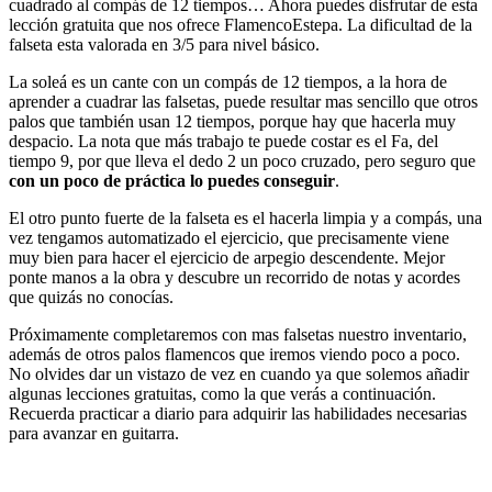
cuadrado al compás de 12 tiempos… Ahora puedes disfrutar de esta
lección gratuita que nos ofrece FlamencoEstepa. La dificultad de la
falseta esta valorada en 3/5 para nivel básico.
La soleá es un cante con un compás de 12 tiempos, a la hora de
aprender a cuadrar las falsetas, puede resultar mas sencillo que otros
palos que también usan 12 tiempos, porque hay que hacerla muy
despacio. La nota que más trabajo te puede costar es el Fa, del
tiempo 9, por que lleva el dedo 2 un poco cruzado, pero seguro que
con un poco de práctica lo puedes conseguir
.
El otro punto fuerte de la falseta es el hacerla limpia y a compás, una
vez tengamos automatizado el ejercicio, que precisamente viene
muy bien para hacer el ejercicio de arpegio descendente. Mejor
ponte manos a la obra y descubre un recorrido de notas y acordes
que quizás no conocías.
Próximamente completaremos con mas falsetas nuestro inventario,
además de otros palos flamencos que iremos viendo poco a poco.
No olvides dar un vistazo de vez en cuando ya que solemos añadir
algunas lecciones gratuitas, como la que verás a continuación.
Recuerda practicar a diario para adquirir las habilidades necesarias
para avanzar en guitarra.