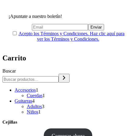
¡Apuntate a nuestro boletín!
Acepto los Términos y Condiciones. Haz clic aquí para
ver los Términos y Condiciones.
Carrito
Buscar
1
Accesorios
1
producto
1
Cuerdas
1
4
producto
Guitarras
4
productos
3
Adultos
3
1
productos
Niños
1
producto
Cejillas
Comprar ahora