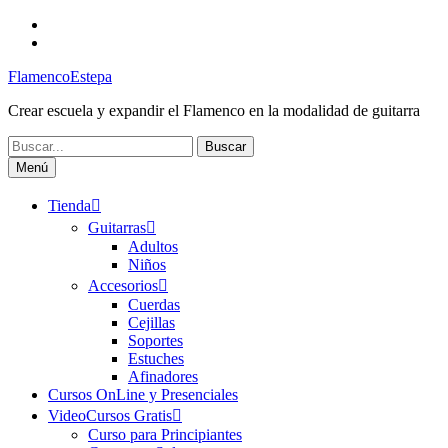
Saltar
Facebook
al
Canal
contenido
FlamencoEstepa
FlamencoEstepa
Crear escuela y expandir el Flamenco en la modalidad de guitarra
Buscar:
Menú
Tienda
Guitarras
Adultos
Niños
Accesorios
Cuerdas
Cejillas
Soportes
Estuches
Afinadores
Cursos OnLine y Presenciales
VideoCursos Gratis
Curso para Principiantes