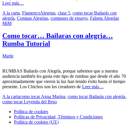
Leer más…
A la carta
,
Flamenco
Alegrias
,
clase 5
,
como tocar Bailarás con
alegría
,
Compas Alegrias
,
compases de ensayo
,
Falseta Alegrías
MiM
Como tocar… Bailaras con alegria…
Rumba Tutorial
Marín
RUMBAS Bailarás con Alegría, porque sabemos que a nuestra
audiencia también les gusta este tipo de rumbas que desde el año 70
aproximadamente que vieron la luz han tenido éxito hasta el tiempo
presente. Los Chichos son los creadores de
Leer más…
A la carta
como tocar Agua Marina
,
como tocar Bailarás con alegría
,
como tocar Leyenda del Beso
Política de cookies
Políticas de Privacidad, Términos y Condiciones
Política de cookies (UE)