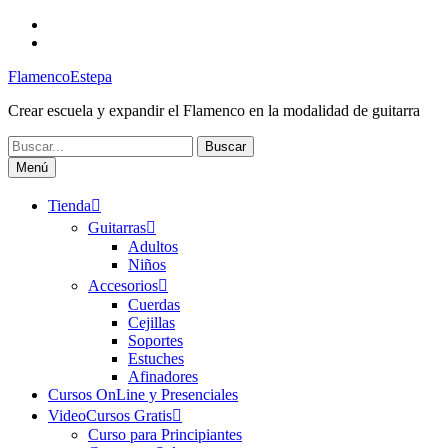
Saltar
Facebook
al
Canal
contenido
FlamencoEstepa
FlamencoEstepa
Crear escuela y expandir el Flamenco en la modalidad de guitarra
Buscar:
Menú
Tienda
Guitarras
Adultos
Niños
Accesorios
Cuerdas
Cejillas
Soportes
Estuches
Afinadores
Cursos OnLine y Presenciales
VideoCursos Gratis
Curso para Principiantes