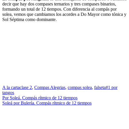
decir que hay dos compases ternarios y tres compases binarios,
formando un total de 12 tiempos. Con diferencia al compás por
solea, vemos que cambiamos los acordes a Do Mayor como tónica y
Sol Séptima como dominante.
A la carta
clase 2
,
Compas Alegrias
,
compas solea
,
falseta#1 por
tangos
Navegación
Por Soleá. Compás rítmico de 12 tiempos
Soleá por Bulería. Compás rítmico de 12 tiempos
de
entradas