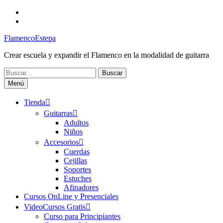
Saltar
Facebook
al
Canal
contenido
FlamencoEstepa
FlamencoEstepa
Crear escuela y expandir el Flamenco en la modalidad de guitarra
Buscar:
Menú
Tienda
Guitarras
Adultos
Niños
Accesorios
Cuerdas
Cejillas
Soportes
Estuches
Afinadores
Cursos OnLine y Presenciales
VideoCursos Gratis
Curso para Principiantes