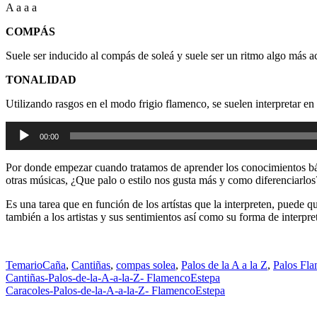
A a a a
COMPÁS
Suele ser inducido al compás de soleá y suele ser un ritmo algo más a
TONALIDAD
Utilizando rasgos en el modo frigio flamenco, se suelen interpretar en
Reproductor
00:00
de
audio
Por donde empezar cuando tratamos de aprender los conocimientos bási
otras músicas, ¿Que palo o estilo nos gusta más y como diferenciarlos
Es una tarea que en función de los artístas que la interpreten, puede q
también a los artistas y sus sentimientos así como su forma de interpr
Temario
Caña
,
Cantiñas
,
compas solea
,
Palos de la A a la Z
,
Palos Fl
Navegación
Cantiñas-Palos-de-la-A-a-la-Z- FlamencoEstepa
Caracoles-Palos-de-la-A-a-la-Z- FlamencoEstepa
de