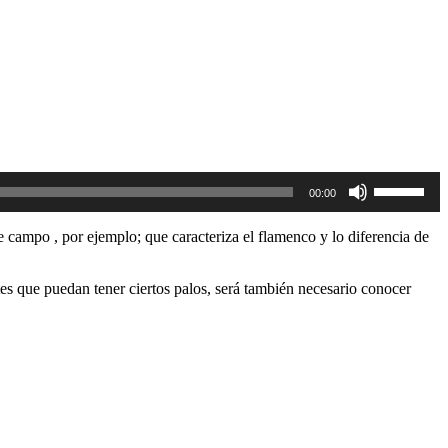
Utiliza
00:00
las
teclas
de
campo , por ejemplo; que caracteriza el flamenco y lo diferencia de
flecha
arriba/aba
para
ntes que puedan tener ciertos palos, será también necesario conocer
aumentar
o
disminuir
el
volumen.