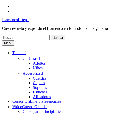
Saltar
Facebook
al
Canal
contenido
FlamencoEstepa
FlamencoEstepa
Crear escuela y expandir el Flamenco en la modalidad de guitarra
Buscar:
Menú
Tienda
Guitarras
Adultos
Niños
Accesorios
Cuerdas
Cejillas
Soportes
Estuches
Afinadores
Cursos OnLine y Presenciales
VideoCursos Gratis
Curso para Principiantes