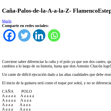
Caña-Palos-de-la-A-a-la-Z- FlamencoEste
Marín
Comparte en redes sociales:
Conviene saber diferenciar la caña y el polo ya que son dos cantes, qu
cambios a lo largo de su historia, hasta que don Antonio Chacón logró 
Un cante de difícil ejecución dado a las altas cualidades que debe reun
El inicio de la guitarra será como el toque por soleá, y no se diferenc
CAÑA POLO
A a a a a A a a a a
A a a a a A a a a
A a a a A a a a
A a a a A a a a