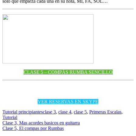
sólo que empieza cada una en su nota, MI, FA, SOL…
CLASE 5 – COMPÁS RUMBA SENCILLO
VER RESERVAS EN SKYPE
Tutorial principiantes
clase 3
,
clase 4
,
clase 5
,
Primeras Escalas
,
Tutorial
Navegación
Clase 3, Mas acordes basicos en guitarra
Clase 5, El compas por Rumbas
de