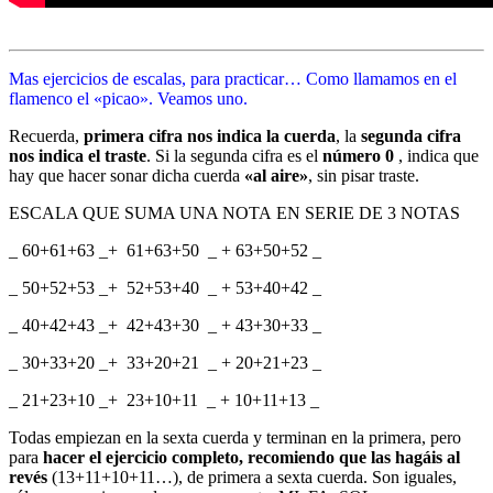
Mas ejercicios de escalas, para practicar…
Como llamamos en el
flamenco el «picao». Veamos uno.
Recuerda,
primera cifra nos indica la cuerda
, la
segunda cifra
nos indica el traste
. Si la segunda cifra es el
número 0
, indica que
hay que hacer sonar dicha cuerda
«al aire»
, sin pisar traste.
ESCALA QUE SUMA UNA NOTA EN SERIE DE 3 NOTAS
_ 60+61+63 _+ 61+63+50 _ + 63+50+52 _
_ 50+52+53 _+ 52+53+40 _ + 53+40+42 _
_ 40+42+43 _+ 42+43+30 _ + 43+30+33 _
_ 30+33+20 _+ 33+20+21 _ + 20+21+23 _
_ 21+23+10 _+ 23+10+11 _ + 10+11+13 _
Todas empiezan en la sexta cuerda y terminan en la primera, pero
para
hacer el ejercicio completo, recomiendo que las hagáis al
revés
(13+11+10+11…), de primera a sexta cuerda. Son iguales,