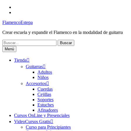
Saltar
Facebook
al
Canal
contenido
FlamencoEstepa
FlamencoEstepa
Crear escuela y expandir el Flamenco en la modalidad de guitarra
Buscar:
Menú
Tienda
Guitarras
Adultos
Niños
Accesorios
Cuerdas
Cejillas
Soportes
Estuches
Afinadores
Cursos OnLine y Presenciales
VideoCursos Gratis
Curso para Principiantes