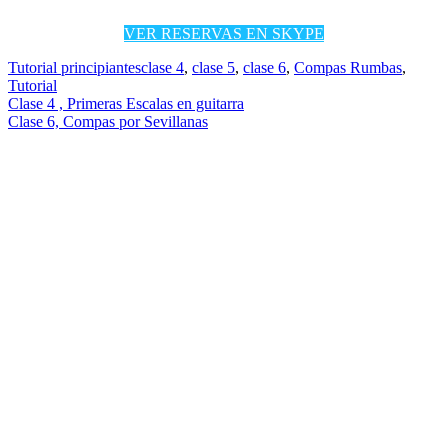
VER RESERVAS EN SKYPE
Tutorial principiantes
clase 4
,
clase 5
,
clase 6
,
Compas Rumbas
,
Tutorial
Navegación
Clase 4 , Primeras Escalas en guitarra
Clase 6, Compas por Sevillanas
de
entradas