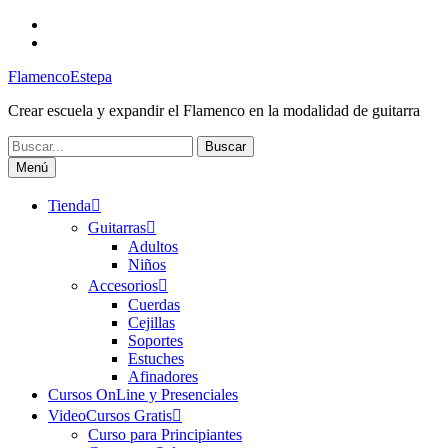
Saltar
Facebook
al
Canal
contenido
FlamencoEstepa
FlamencoEstepa
Crear escuela y expandir el Flamenco en la modalidad de guitarra
Buscar:
Menú
Tienda
Guitarras
Adultos
Niños
Accesorios
Cuerdas
Cejillas
Soportes
Estuches
Afinadores
Cursos OnLine y Presenciales
VideoCursos Gratis
Curso para Principiantes