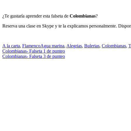
¿Te gustaría aprender esta falseta de
Colombianas
?
Reserva una clase en Skype y te la explicamos personalmente. Dispondr
A la carta
,
Flamenco
Agua marina
,
Alegrias
,
Bulerias
,
Colombianas
,
T
Navegación
Colombianas- Falseta 1 de punteo
Colombianas- Falseta 3 de punteo
de
entradas