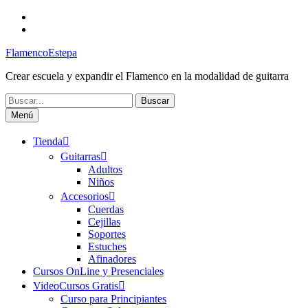
Saltar
Facebook
al
Canal
contenido
FlamencoEstepa
FlamencoEstepa
Crear escuela y expandir el Flamenco en la modalidad de guitarra
Buscar:
Menú
Tienda
Guitarras
Adultos
Niños
Accesorios
Cuerdas
Cejillas
Soportes
Estuches
Afinadores
Cursos OnLine y Presenciales
VideoCursos Gratis
Curso para Principiantes