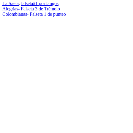
La Saeta
,
falseta#1 por tangos
Navegación
Alegrías- Falseta 3 de Trémolo
Colombianas- Falseta 1 de punteo
de
entradas