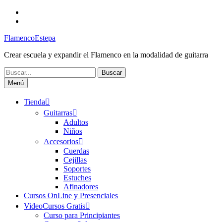
Saltar
Facebook
al
Canal
contenido
FlamencoEstepa
FlamencoEstepa
Crear escuela y expandir el Flamenco en la modalidad de guitarra
Buscar:
Menú
Tienda
Guitarras
Adultos
Niños
Accesorios
Cuerdas
Cejillas
Soportes
Estuches
Afinadores
Cursos OnLine y Presenciales
VideoCursos Gratis
Curso para Principiantes