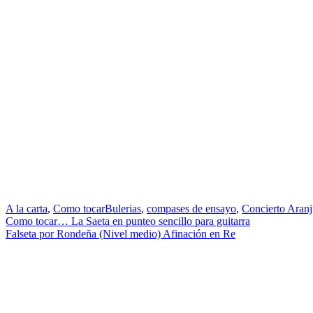
A la carta
,
Como tocar
Bulerias
,
compases de ensayo
,
Concierto Aran
Navegación
Como tocar… La Saeta en punteo sencillo para guitarra
Falseta por Rondeña (Nivel medio) Afinación en Re
de
entradas