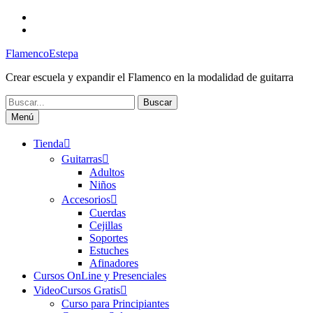
Saltar
Facebook
al
Canal
contenido
FlamencoEstepa
FlamencoEstepa
Crear escuela y expandir el Flamenco en la modalidad de guitarra
Buscar:
Menú
Tienda
Guitarras
Adultos
Niños
Accesorios
Cuerdas
Cejillas
Soportes
Estuches
Afinadores
Cursos OnLine y Presenciales
VideoCursos Gratis
Curso para Principiantes