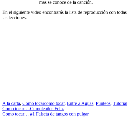
mas se conoce de la canción.
En el siguiente video encontrarás la lista de reproducción con todas
las lecciones.
A la carta
,
Como tocar
como tocar
,
Entre 2 Aguas
,
Punteos
,
Tutorial
Navegación
Como tocar….Cumpleaños Feliz
Como tocar… #1 Falseta de tangos con pulgar.
de
entradas