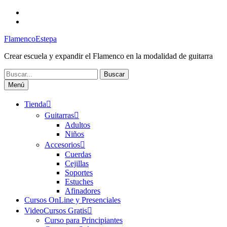
Saltar
Facebook
al
Canal
contenido
FlamencoEstepa
FlamencoEstepa
Crear escuela y expandir el Flamenco en la modalidad de guitarra
Buscar:
Menú
Tienda
Guitarras
Adultos
Niños
Accesorios
Cuerdas
Cejillas
Soportes
Estuches
Afinadores
Cursos OnLine y Presenciales
VideoCursos Gratis
Curso para Principiantes