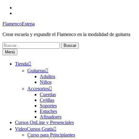
Saltar
Facebook
al
Canal
contenido
FlamencoEstepa
FlamencoEstepa
Crear escuela y expandir el Flamenco en la modalidad de guitarra
Buscar:
Menú
Tienda
Guitarras
Adultos
Niños
Accesorios
Cuerdas
Cejillas
Soportes
Estuches
Afinadores
Cursos OnLine y Presenciales
VideoCursos Gratis
Curso para Principiantes