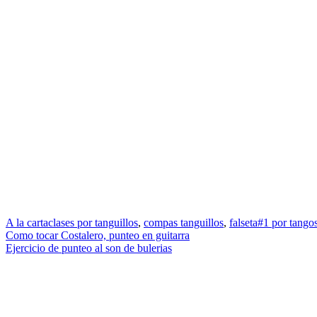
A la carta
clases por tanguillos
,
compas tanguillos
,
falseta#1 por tango
Navegación
Como tocar Costalero, punteo en guitarra
Ejercicio de punteo al son de bulerias
de
entradas