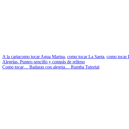
A la carta
como tocar Agua Marina
,
como tocar La Saeta
,
como tocar 
Navegación
Alegrías. Punteo sencillo y compás de relleno
Como tocar… Bailaras con alegria… Rumba Tutorial
de
entradas