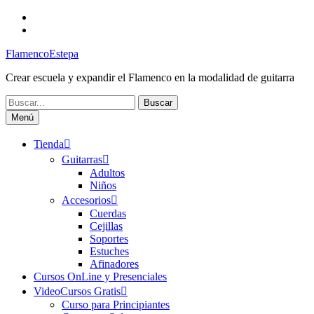
Saltar
Facebook
al
Canal
contenido
FlamencoEstepa
FlamencoEstepa
Crear escuela y expandir el Flamenco en la modalidad de guitarra
Buscar:
Menú
Tienda
Guitarras
Adultos
Niños
Accesorios
Cuerdas
Cejillas
Soportes
Estuches
Afinadores
Cursos OnLine y Presenciales
VideoCursos Gratis
Curso para Principiantes