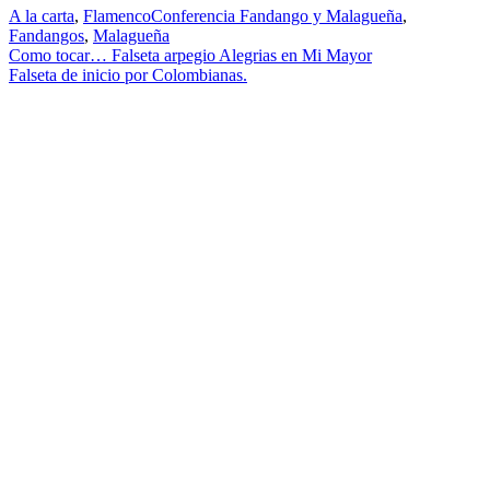
A la carta
,
Flamenco
Conferencia Fandango y Malagueña
,
Fandangos
,
Malagueña
Navegación
Como tocar… Falseta arpegio Alegrias en Mi Mayor
Falseta de inicio por Colombianas.
de
entradas