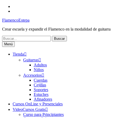
Saltar
Facebook
al
Canal
contenido
FlamencoEstepa
FlamencoEstepa
Crear escuela y expandir el Flamenco en la modalidad de guitarra
Buscar:
Menú
Tienda
Guitarras
Adultos
Niños
Accesorios
Cuerdas
Cejillas
Soportes
Estuches
Afinadores
Cursos OnLine y Presenciales
VideoCursos Gratis
Curso para Principiantes