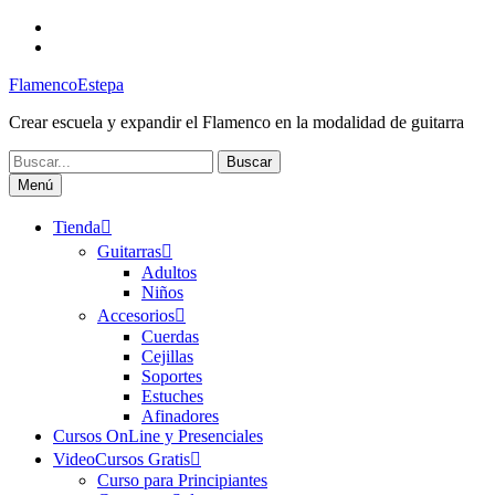
Saltar
Facebook
al
Canal
contenido
FlamencoEstepa
FlamencoEstepa
Crear escuela y expandir el Flamenco en la modalidad de guitarra
Buscar:
Menú
Tienda
Guitarras
Adultos
Niños
Accesorios
Cuerdas
Cejillas
Soportes
Estuches
Afinadores
Cursos OnLine y Presenciales
VideoCursos Gratis
Curso para Principiantes