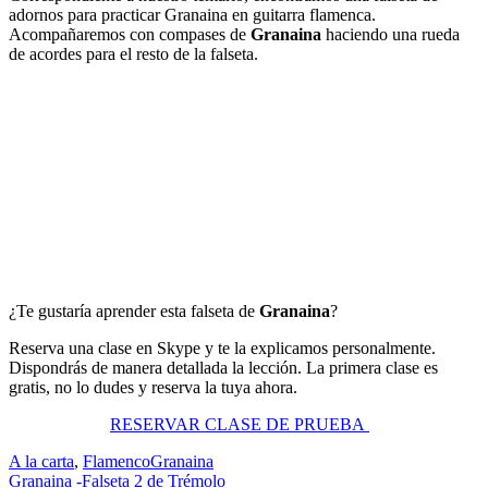
adornos para practicar Granaina en guitarra flamenca.
Acompañaremos con compases de
Granaina
haciendo una rueda
de acordes para el resto de la falseta.
¿Te gustaría aprender esta falseta de
Granaina
?
Reserva una clase en Skype y te la explicamos personalmente.
Dispondrás de manera detallada la lección. La primera clase es
gratis, no lo dudes y reserva la tuya ahora.
RESERVAR CLASE DE PRUEBA
A la carta
,
Flamenco
Granaina
Navegación
Granaina -Falseta 2 de Trémolo