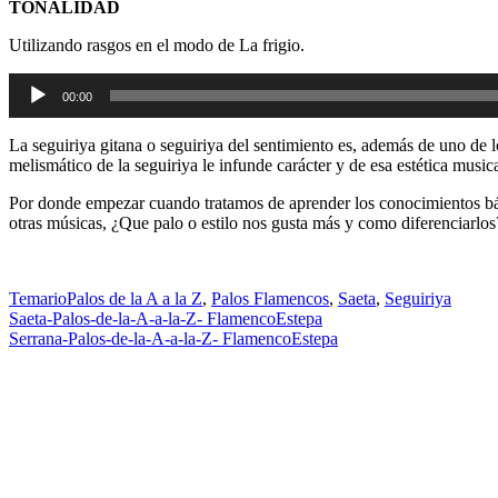
TONALIDAD
Utilizando rasgos en el modo de La frigio.
Reproductor
00:00
de
audio
La seguiriya gitana o seguiriya del sentimiento es, además de uno de l
melismático de la seguiriya le infunde carácter y de esa estética mus
Por donde empezar cuando tratamos de aprender los conocimientos bási
otras músicas, ¿Que palo o estilo nos gusta más y como diferenciarlos
Temario
Palos de la A a la Z
,
Palos Flamencos
,
Saeta
,
Seguiriya
Navegación
Saeta-Palos-de-la-A-a-la-Z- FlamencoEstepa
Serrana-Palos-de-la-A-a-la-Z- FlamencoEstepa
de
entradas