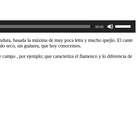
Utiliza
00:00
las
teclas
de
 jondura, basada la máxima de muy poca letra y mucho quejío. El cante
flecha
alo seco, sin guitarra, que hoy conocemos.
arriba/aba
para
campo , por ejemplo; que caracteriza el flamenco y lo diferencia de
aumentar
o
disminuir
el
volumen.