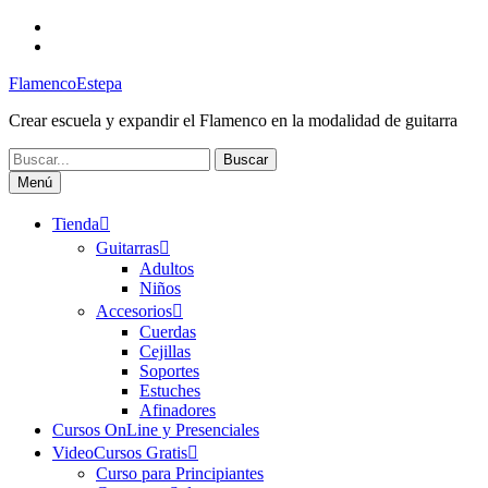
Saltar
Facebook
al
Canal
contenido
FlamencoEstepa
FlamencoEstepa
Crear escuela y expandir el Flamenco en la modalidad de guitarra
Buscar:
Menú
Tienda
Guitarras
Adultos
Niños
Accesorios
Cuerdas
Cejillas
Soportes
Estuches
Afinadores
Cursos OnLine y Presenciales
VideoCursos Gratis
Curso para Principiantes