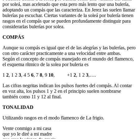
por soleá, mas acelerado que esta pero más lento que una bulería,
adoptando un compás que las caracteriza. En Jerez las suelen llamar
bulerías pa escuchar. Ciertas variantes de la soleá por bulería tienen
rasgos en el compás que se pueden profundamente distinguir para
considerarlas bulerías por solea.
COMPÁS
Aunque su compás es igual que el de las alegrías y las bulerías, pero
con otro carácter practicamente a una velocidad entre ambas.
Según el concepto de compás manejado en el mundo del flamenco,
el esquema rítmico de la solea por buleria es
1
2
, 1 2
3
, 4 5
6
, 7
8
, 9
10
, +1
2
, 1 2
3
,….
Las cifras negritas indican los pulsos fuertes del compás. Al contar
en voz alta, los pulsos 1 y 2 en el principio suelen nombrarse
también como 11 y 12 al final.
TONALIDAD
Utilizando rasgos en el modo flamenco de La frigio.
Vente conmigo a mi casa
que yo le diré a mi madre