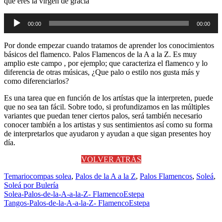
que eres la virgen de gracia
Reproductor
00:00
00:00
de
audio
Por donde empezar cuando tratamos de aprender los conocimientos
básicos del flamenco. Palos Flamencos de la A a la Z. Es muy
amplio este campo , por ejemplo; que caracteriza el flamenco y lo
diferencia de otras músicas, ¿Que palo o estilo nos gusta más y
como diferenciarlos?
Es una tarea que en función de los artístas que la interpreten, puede
que no sea tan fácil. Sobre todo, si profundizamos en las múltiples
variantes que puedan tener ciertos palos, será también necesario
conocer también a los artistas y sus sentimientos así como su forma
de interpretarlos que ayudaron y ayudan a que sigan presentes hoy
día.
VOLVER ATRÁS
Temario
compas solea
,
Palos de la A a la Z
,
Palos Flamencos
,
Soleá
,
Soleá por Bulería
Navegación
Solea-Palos-de-la-A-a-la-Z- FlamencoEstepa
Tangos-Palos-de-la-A-a-la-Z- FlamencoEstepa
de