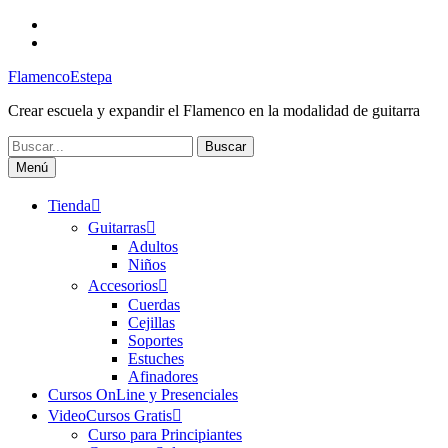
Saltar
Facebook
al
Canal
contenido
FlamencoEstepa
FlamencoEstepa
Crear escuela y expandir el Flamenco en la modalidad de guitarra
Buscar:
Menú
Tienda
Guitarras
Adultos
Niños
Accesorios
Cuerdas
Cejillas
Soportes
Estuches
Afinadores
Cursos OnLine y Presenciales
VideoCursos Gratis
Curso para Principiantes