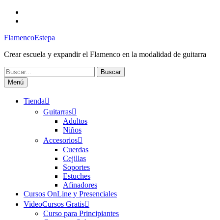
Saltar
Facebook
al
Canal
contenido
FlamencoEstepa
FlamencoEstepa
Crear escuela y expandir el Flamenco en la modalidad de guitarra
Buscar:
Menú
Tienda
Guitarras
Adultos
Niños
Accesorios
Cuerdas
Cejillas
Soportes
Estuches
Afinadores
Cursos OnLine y Presenciales
VideoCursos Gratis
Curso para Principiantes