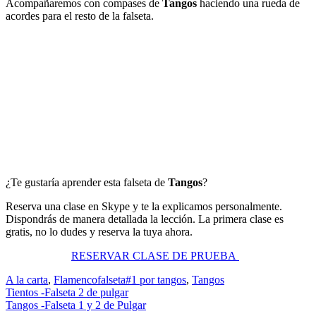
Acompañaremos con compases de
Tangos
haciendo una rueda de
acordes para el resto de la falseta.
¿Te gustaría aprender esta falseta de
Tangos
?
Reserva una clase en Skype y te la explicamos personalmente.
Dispondrás de manera detallada la lección. La primera clase es
gratis, no lo dudes y reserva la tuya ahora.
RESERVAR CLASE DE PRUEBA
A la carta
,
Flamenco
falseta#1 por tangos
,
Tangos
Navegación
Tientos -Falseta 2 de pulgar
Tangos -Falseta 1 y 2 de Pulgar
de