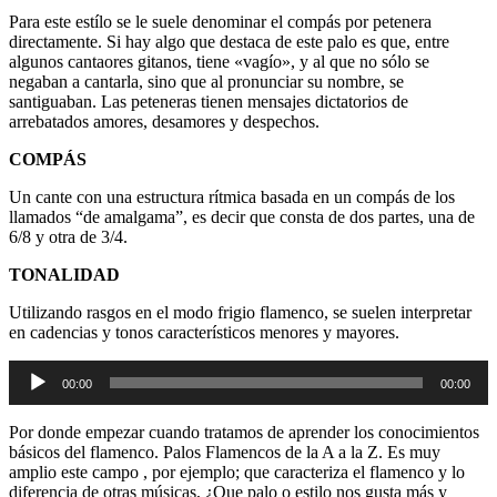
Para este estílo se le suele denominar el compás por petenera
directamente. Si hay algo que destaca de este palo es que, entre
algunos cantaores gitanos, tiene «vagío», y al que no sólo se
negaban a cantarla, sino que al pronunciar su nombre, se
santiguaban. Las peteneras tienen mensajes dictatorios de
arrebatados amores, desamores y despechos.
COMPÁS
Un cante con una estructura rítmica basada en un compás de los
llamados “de amalgama”, es decir que consta de dos partes, una de
6/8 y otra de 3/4.
TONALIDAD
Utilizando rasgos en el modo frigio flamenco, se suelen interpretar
en cadencias y tonos característicos menores y mayores.
Reproductor
00:00
00:00
de
audio
Por donde empezar cuando tratamos de aprender los conocimientos
básicos del flamenco. Palos Flamencos de la A a la Z. Es muy
amplio este campo , por ejemplo; que caracteriza el flamenco y lo
diferencia de otras músicas, ¿Que palo o estilo nos gusta más y