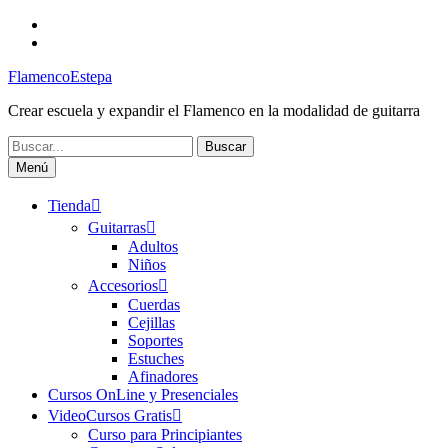
Saltar
Facebook
al
Canal
contenido
FlamencoEstepa
FlamencoEstepa
Crear escuela y expandir el Flamenco en la modalidad de guitarra
Buscar:
Menú
Tienda
Guitarras
Adultos
Niños
Accesorios
Cuerdas
Cejillas
Soportes
Estuches
Afinadores
Cursos OnLine y Presenciales
VideoCursos Gratis
Curso para Principiantes