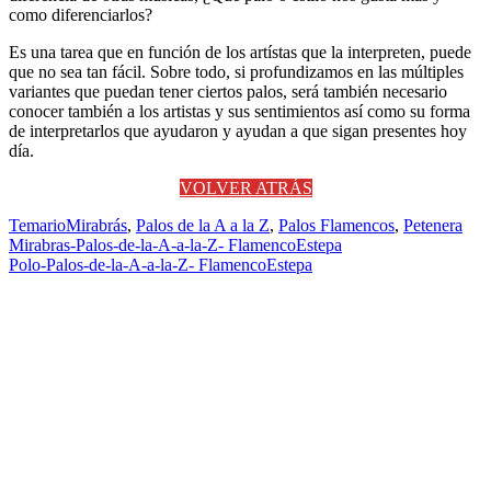
como diferenciarlos?
Es una tarea que en función de los artístas que la interpreten, puede
que no sea tan fácil. Sobre todo, si profundizamos en las múltiples
variantes que puedan tener ciertos palos, será también necesario
conocer también a los artistas y sus sentimientos así como su forma
de interpretarlos que ayudaron y ayudan a que sigan presentes hoy
día.
VOLVER ATRÁS
Temario
Mirabrás
,
Palos de la A a la Z
,
Palos Flamencos
,
Petenera
Navegación
Mirabras-Palos-de-la-A-a-la-Z- FlamencoEstepa
Polo-Palos-de-la-A-a-la-Z- FlamencoEstepa
de
entradas