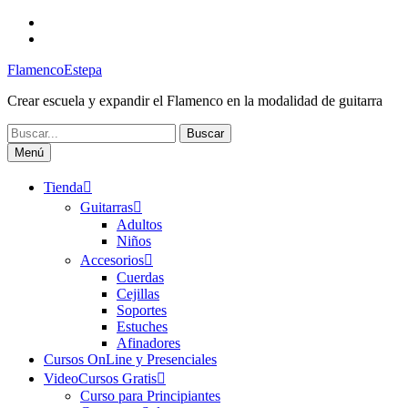
Saltar
Facebook
al
Canal
contenido
FlamencoEstepa
FlamencoEstepa
Crear escuela y expandir el Flamenco en la modalidad de guitarra
Buscar:
Menú
Tienda
Guitarras
Adultos
Niños
Accesorios
Cuerdas
Cejillas
Soportes
Estuches
Afinadores
Cursos OnLine y Presenciales
VideoCursos Gratis
Curso para Principiantes