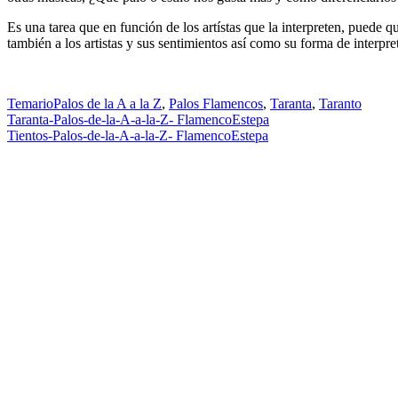
Es una tarea que en función de los artístas que la interpreten, puede q
también a los artistas y sus sentimientos así como su forma de interpr
Temario
Palos de la A a la Z
,
Palos Flamencos
,
Taranta
,
Taranto
Navegación
Taranta-Palos-de-la-A-a-la-Z- FlamencoEstepa
Tientos-Palos-de-la-A-a-la-Z- FlamencoEstepa
de
entradas