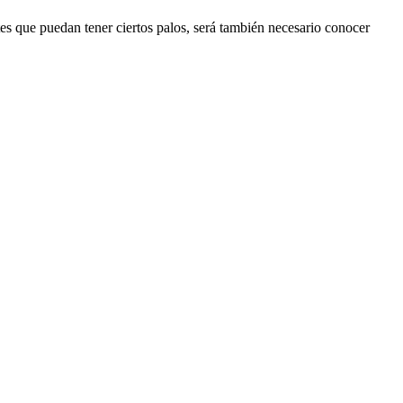
arriba/aba
para
ntes que puedan tener ciertos palos, será también necesario conocer
aumentar
o
disminuir
el
volumen.