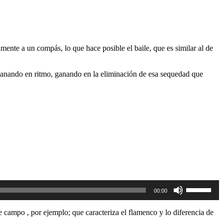
amente a un compás, lo que hace posible el baile, que es similar al de
, ganando en ritmo, ganando en la eliminación de esa sequedad que
Utiliza
00:00
las
teclas
de
campo , por ejemplo; que caracteriza el flamenco y lo diferencia de
flecha