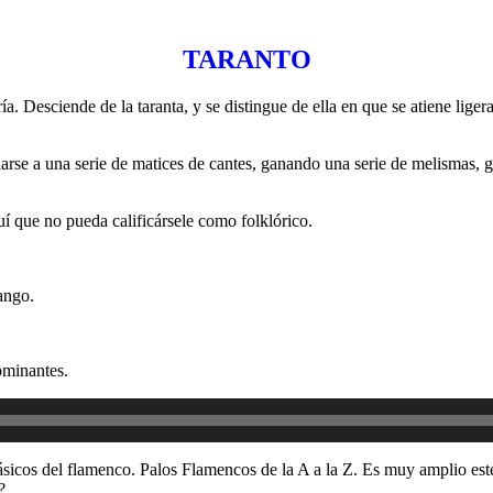
TARANTO
ía. Desciende de la taranta, y se distingue de ella en que se atiene liger
coplarse a una serie de matices de cantes, ganando una serie de melismas
í que no pueda calificársele como folklórico.
ango.
ominantes.
cos del flamenco. Palos Flamencos de la A a la Z. Es muy amplio este 
?