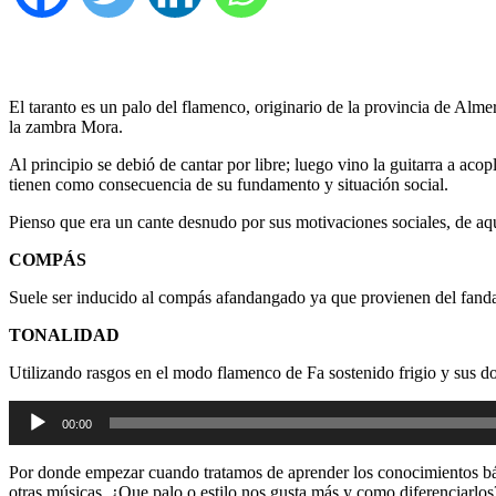
El taranto es un palo del flamenco, originario de la provincia de Almer
la zambra Mora.
Al principio se debió de cantar por libre; luego vino la guitarra a a
tienen como consecuencia de su fundamento y situación social.
Pienso que era un cante desnudo por sus motivaciones sociales, de aqu
COMPÁS
Suele ser inducido al compás afandangado ya que provienen del fand
TONALIDAD
Utilizando rasgos en el modo flamenco de Fa sostenido frigio y sus d
Reproductor
00:00
de
audio
Por donde empezar cuando tratamos de aprender los conocimientos bási
otras músicas, ¿Que palo o estilo nos gusta más y como diferenciarlos