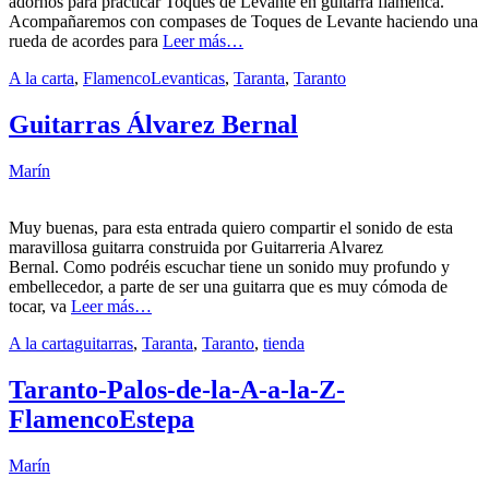
adornos para practicar Toques de Levante en guitarra flamenca.
Acompañaremos con compases de Toques de Levante haciendo una
rueda de acordes para
Leer más…
A la carta
,
Flamenco
Levanticas
,
Taranta
,
Taranto
Guitarras Álvarez Bernal
Marín
Muy buenas, para esta entrada quiero compartir el sonido de esta
maravillosa guitarra construida por Guitarreria Alvarez
Bernal. Como podréis escuchar tiene un sonido muy profundo y
embellecedor, a parte de ser una guitarra que es muy cómoda de
tocar, va
Leer más…
A la carta
guitarras
,
Taranta
,
Taranto
,
tienda
Taranto-Palos-de-la-A-a-la-Z-
FlamencoEstepa
Marín