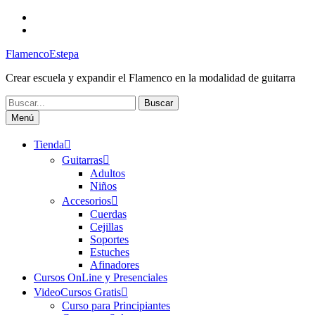
Saltar
Facebook
al
Canal
contenido
FlamencoEstepa
FlamencoEstepa
Crear escuela y expandir el Flamenco en la modalidad de guitarra
Buscar:
Menú
Tienda
Guitarras
Adultos
Niños
Accesorios
Cuerdas
Cejillas
Soportes
Estuches
Afinadores
Cursos OnLine y Presenciales
VideoCursos Gratis
Curso para Principiantes