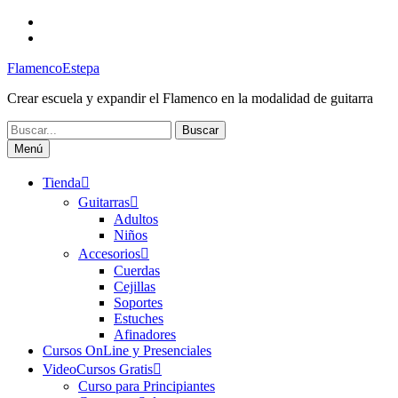
Saltar
Facebook
al
Canal
contenido
FlamencoEstepa
FlamencoEstepa
Crear escuela y expandir el Flamenco en la modalidad de guitarra
Buscar:
Menú
Tienda
Guitarras
Adultos
Niños
Accesorios
Cuerdas
Cejillas
Soportes
Estuches
Afinadores
Cursos OnLine y Presenciales
VideoCursos Gratis
Curso para Principiantes