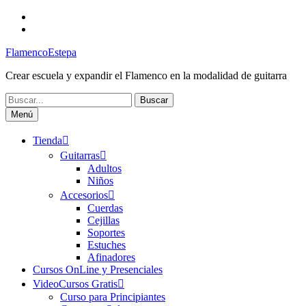
Saltar
Facebook
al
Canal
contenido
FlamencoEstepa
FlamencoEstepa
Crear escuela y expandir el Flamenco en la modalidad de guitarra
Buscar:
Menú
Tienda
Guitarras
Adultos
Niños
Accesorios
Cuerdas
Cejillas
Soportes
Estuches
Afinadores
Cursos OnLine y Presenciales
VideoCursos Gratis
Curso para Principiantes